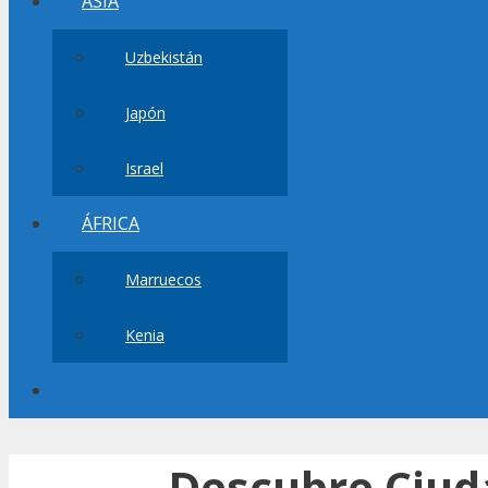
ASIA
Uzbekistán
Japón
Israel
ÁFRICA
Marruecos
Kenia
Descubre Ciud