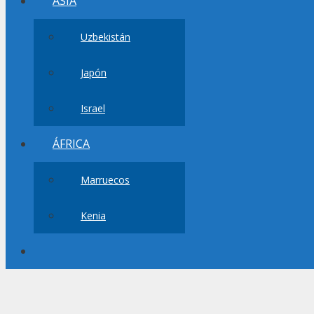
ASIA
Uzbekistán
Japón
Israel
ÁFRICA
Marruecos
Kenia