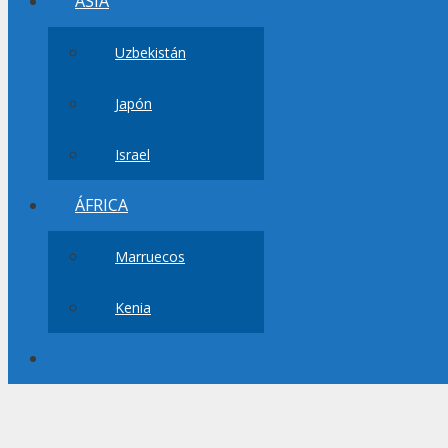
ASIA
Uzbekistán
Japón
Israel
ÁFRICA
Marruecos
Kenia