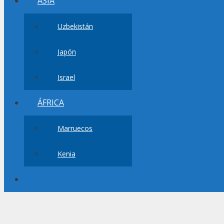
ASIA
Uzbekistán
Japón
Israel
ÁFRICA
Marruecos
Kenia