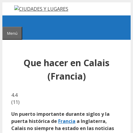
Saltar
al
contenido
Menú
Que hacer en Calais
(Francia)
4.4
(
11
)
Un puerto importante durante siglos y la
puerta histórica de
Francia
a Inglaterra,
Calais no siempre ha estado en las noticias